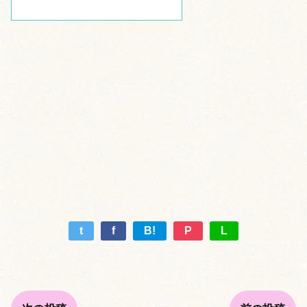
t
f
B!
P
L