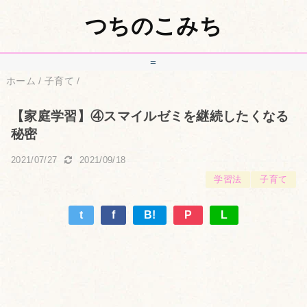
つちのこみち
=
ホーム
/
子育て
/
【家庭学習】④スマイルゼミを継続したくなる
秘密
2021/07/27
2021/09/18
学習法
子育て
t
f
B!
P
L