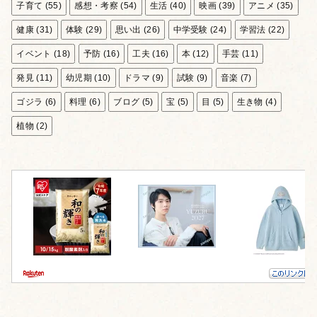
子育て
(55)
感想・考察
(54)
生活
(40)
映画
(39)
アニメ
(35)
健康
(31)
体験
(29)
思い出
(26)
中学受験
(24)
学習法
(22)
イベント
(18)
予防
(16)
工夫
(16)
本
(12)
手芸
(11)
発見
(11)
幼児期
(10)
ドラマ
(9)
試験
(9)
音楽
(7)
ゴジラ
(6)
料理
(6)
ブログ
(5)
宝
(5)
目
(5)
生き物
(4)
植物
(2)